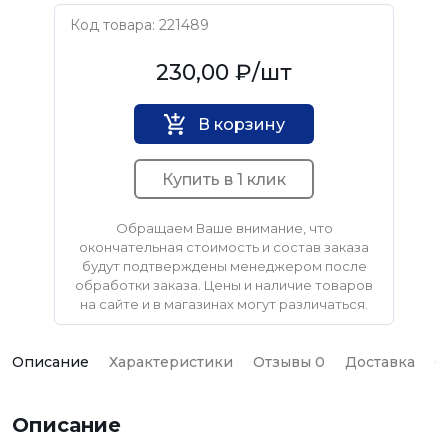
Код товара: 221489
Нет бренда
230,00 ₽
/шт
В корзину
Купить в 1 клик
Обращаем Ваше внимание, что
окончательная стоимость и состав заказа
будут подтверждены менеджером после
обработки заказа. Цены и наличие товаров
на сайте и в магазинах могут различаться.
Описание
Характеристики
Отзывы 0
Доставка
О
Описание