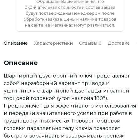
Обращаем Ваше внимание, что
окончательная стоимость и состав заказа
будут подтверждены менеджером после
обработки заказа. Цены и наличие товаров
на сайте и в магазинах могут различаться.
Описание
Характеристики
Отзывы 0
Доставка
О
Описание
Шарнирный двусторонний ключ представляет
собой неразборный вариант привода и
удлинителя с шарнирной двенадцатигранной
торцовой головкой (угол наклона 180°).
Предназначен для эффективного использования
и передачи значительного усилия при работе в
труднодоступных местах. Поворот торцовой
головки параллельно телу ключа позволяет
быстро отворачивать и заворачивать крепёж,