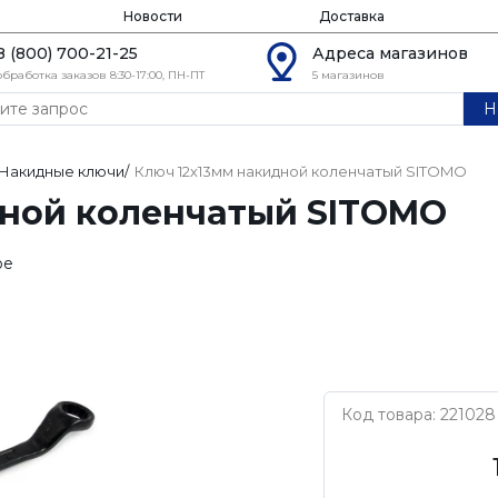
Новости
Доставка
8 (800) 700-21-25
Адреса магазинов
обработка заказов 8:30-17:00, ПН-ПТ
5 магазинов
Н
Накидные ключи
/
Ключ 12х13мм накидной коленчатый SITOMO
дной коленчатый SITOMO
ое
Код товара: 221028
SITOMO