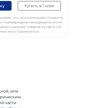
Купить в 1 клик
ину
мание, что окончательная стоимость
удут подтверждены менеджером после
Цены и наличие товаров на сайте и в
инах могут различаться.
ной, или
етрическим
ей части