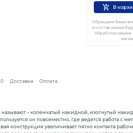
В корз
Обращаем Ваше вни
и состав заказа б
обработки заказа. 
магаз
 0
Доставка
Оплата
называют – коленчатый накидной, изогнутый накид
ользуется он повсеместно, где ведется работа с м
вая конструкция увеличивает пятно контакта рабоч