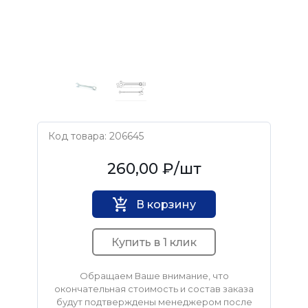
Код товара: 206645
Камышинский завод слесарно-монтажного 
260,00 ₽
/шт
В корзину
Купить в 1 клик
Обращаем Ваше внимание, что
окончательная стоимость и состав заказа
будут подтверждены менеджером после