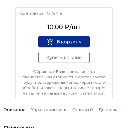
Код товара: К229416
Нет бренда
10,00 ₽
/шт
В корзину
Купить в 1 клик
Обращаем Ваше внимание, что
окончательная стоимость и состав заказа
будут подтверждены менеджером после
обработки заказа. Цены и наличие товаров
на сайте и в магазинах могут различаться.
Описание
Характеристики
Отзывы 0
Доставка
О
Описание