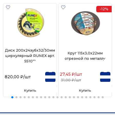
-12%
Диск 200х24зубх32/30мм
Круг 115х3,0х22мм
циркулярный RUNEX арт.
отрезной по металлу
551011
27,45 ₽
/шт
820,00 ₽
/шт
31,00 ₽
/шт
Купить
Купить