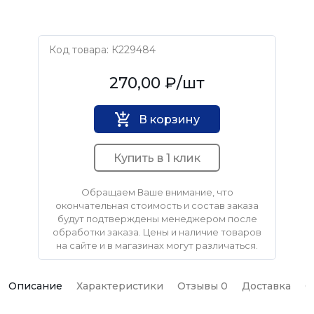
Код товара: К229484
КУРС
270,00 ₽
/шт
В корзину
Купить в 1 клик
Обращаем Ваше внимание, что
окончательная стоимость и состав заказа
будут подтверждены менеджером после
обработки заказа. Цены и наличие товаров
на сайте и в магазинах могут различаться.
Описание
Характеристики
Отзывы 0
Доставка
О