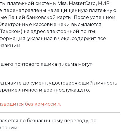
ы платежной системы Visa, MasterCard, МИР.
те перенаправлены на защищенную платежную
ные Вашей банковской карты. После успешной
 Электронные кассовые чеки высылаются
акском) на адрес электронной почты,
формация, указанная в чеке, содержит все
нзакции.
ашего почтового ящика письма могут
редъявите документ, удостоверяющий личность
оверение личности военнослужащего,
изводится без комиссии.
ляется по безналичному переводу, по
мпании.