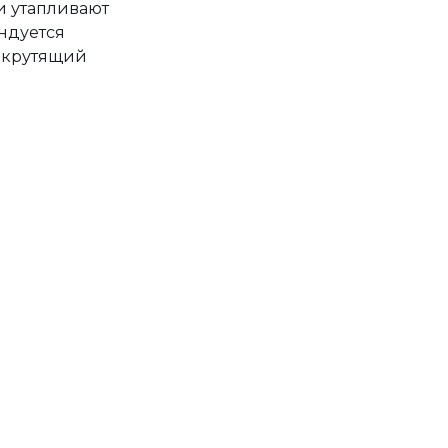
и утапливают
ндуется
т крутящий