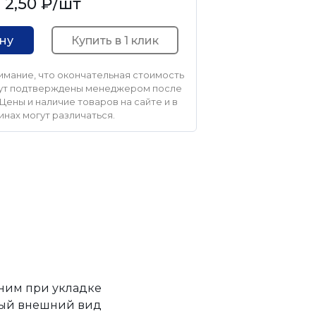
2,50 ₽
/шт
Купить в 1 клик
ину
мание, что окончательная стоимость
удут подтверждены менеджером после
Цены и наличие товаров на сайте и в
инах могут различаться.
ним при укладке
тный внешний вид