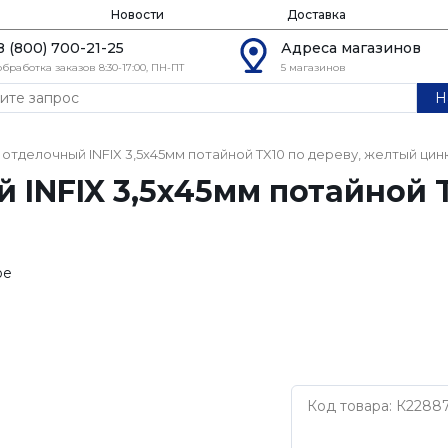
Новости
Доставка
8 (800) 700-21-25
Адреса магазинов
обработка заказов 8:30-17:00, ПН-ПТ
5 магазинов
Н
отделочный INFIX 3,5х45мм потайной TX10 по дереву, желтый цин
 INFIX 3,5х45мм потайной T
ое
Код товара: К2288
Нет бренда