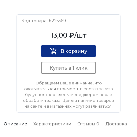
Код товара: К225569
Нет бренда
13,00 ₽
/шт
В корзину
Купить в 1 клик
Обращаем Ваше внимание, что
окончательная стоимость и состав заказа
будут подтверждены менеджером после
обработки заказа. Цены и наличие товаров
на сайте и в магазинах могут различаться.
Описание
Характеристики
Отзывы 0
Доставка
О