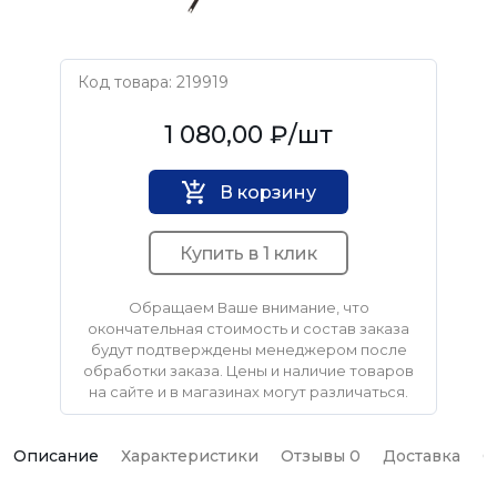
Код товара: 219919
Filtec
1 080,00 ₽
/шт
В корзину
Купить в 1 клик
Обращаем Ваше внимание, что
окончательная стоимость и состав заказа
будут подтверждены менеджером после
обработки заказа. Цены и наличие товаров
на сайте и в магазинах могут различаться.
Описание
Характеристики
Отзывы 0
Доставка
О