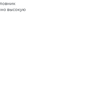
оловник
чно высокую