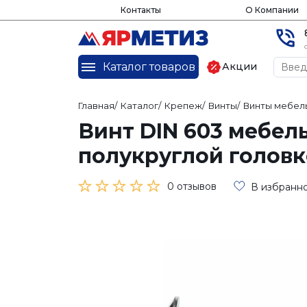
Контакты
О Компании
Каталог товаров
Акции
Главная
/
Каталог
/
Крепеж
/
Винты
/
Винты мебел
Винт DIN 603 мебел
полукруглой головк
0 отзывов
В избранн