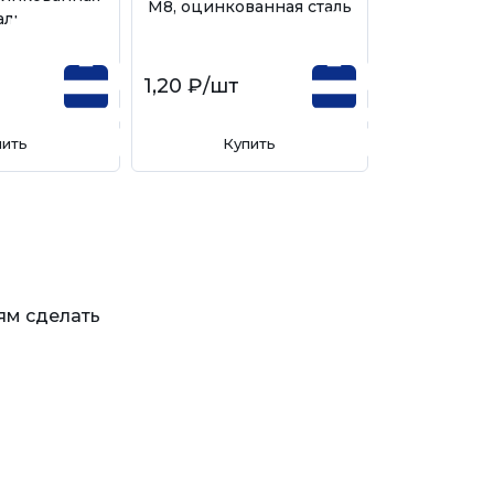
М8, оцинкованная сталь
аль
1,20 ₽
/шт
пить
Купить
ям сделать