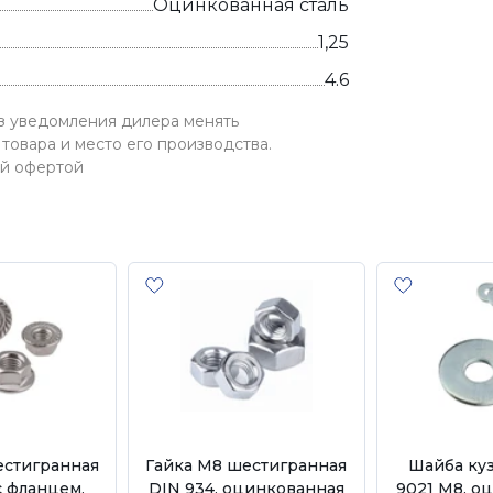
Оцинкованная сталь
1,25
4.6
ез уведомления дилера менять
товара и место его производства.
ой офертой
естигранная
Гайка М8 шестигранная
Шайба ку
с фланцем,
DIN 934, оцинкованная
9021 М8, о