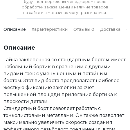
будут подтверждены менеджером после
обработки заказа. Цены и наличие товаров
на сайте и в магазинах могут различаться.
Описание
Характеристики
Отзывы 0
Доставка
О
Описание
Гайка заклепочная со стандартным бортом имеет
набольший бортик в сравнении с другими
видами гаек с уменьшенным и потайным
бортом. Этот вид борта предполагает наиболее
жесткую фиксацию заклёпки за счет
повышенной площади прилегания бортика к
плоскости детали.
Стандартный борт позволяет работать с
тонколистовыми металлами. Он также позволяет
максимально увеличить скорость создания
эффективного резьбового соединения, в том