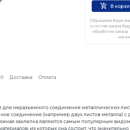
В корз
Обращаем Ваше вни
и состав заказа б
обработки заказа. 
магаз
 0
Доставка
Оплата
 для неразъемного соединения металлических лис
ное соединение (например двух листов металла) с д
яжная заклепка являются самым популярным видо
материалов, из которых она состоит, что значительн