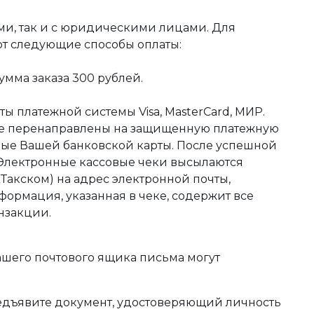
ми, так и с юридическими лицами. Для
ют следующие способы оплаты:
мма заказа 300 рублей.
ы платежной системы Visa, MasterCard, МИР.
те перенаправлены на защищенную платежную
ные Вашей банковской карты. После успешной
 Электронные кассовые чеки высылаются
акском) на адрес электронной почты,
формация, указанная в чеке, содержит все
нзакции.
ашего почтового ящика письма могут
редъявите документ, удостоверяющий личность