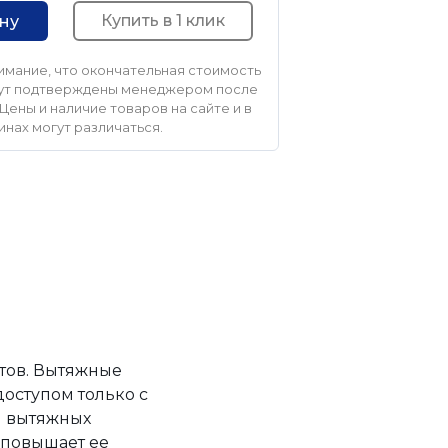
Купить в 1 клик
ину
мание, что окончательная стоимость
удут подтверждены менеджером после
Цены и наличие товаров на сайте и в
инах могут различаться.
тов. Вытяжные
оступом только с
м вытяжных
о повышает ее