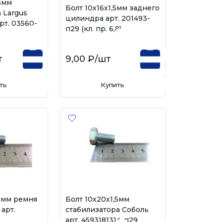
,5мм
Болт 10х16х1,5мм заднего
 Largus
цилиндра арт. 201493-
рт. 03560-
п29 (кл. пр. 6,8)
т
9,00 ₽
/шт
ть
Купить
,5мм ремня
Болт 10х20х1,5мм
арт.
стабилизатора Соболь
арт. 4593181314-п29