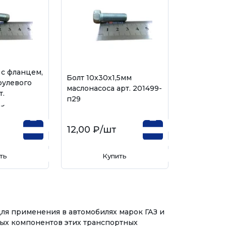
 с фланцем,
Болт 10х30х1,5мм
рулевого
маслонасоса арт. 201499-
т.
п29
29
12,00 ₽
/шт
ть
Купить
для применения в автомобилях марок ГАЗ и
ных компонентов этих транспортных