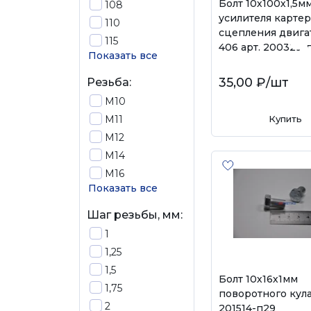
Болт 10х100х1,5м
108
усилителя картер
110
сцепления двига
115
406 арт. 200329-
Показать все
35,00 ₽
/шт
Резьба:
М10
М11
Купить
М12
М14
М16
Показать все
Шаг резьбы, мм:
1
1,25
1,5
Болт 10х16х1мм
1,75
поворотного кула
2
201514-п29