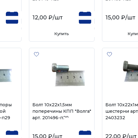
12,00 ₽
/шт
15,00 ₽
/шт
Купить
Купи
опоры
Болт 10х22х1,5мм
Болт 10х22х1
вой
поперечины КПП "Волга"
шестерни арт
6-п29
арт. 201496-п29
2403232
15,00 ₽
/шт
22,00 ₽
/шт