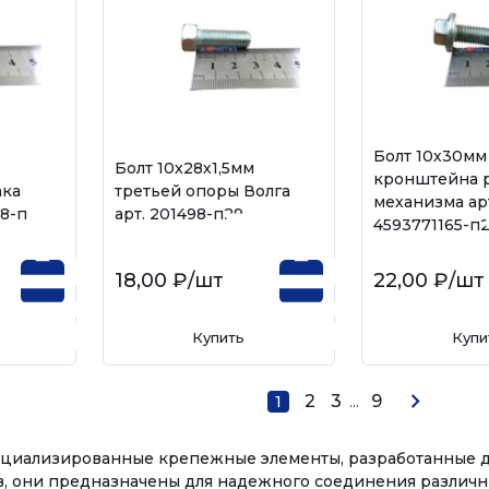
Болт 10х30мм
Болт 10х28х1,5мм
кронштейна 
ака
третьей опоры Волга
механизма ар
18-п
арт. 201498-п29
4593771165-п
18,00 ₽
/шт
22,00 ₽
/шт
Купить
Купи
2
3
...
9
1
специализированные крепежные элементы, разработанные 
в, они предназначены для надежного соединения различ