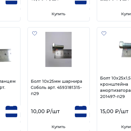
Купить
Купи
Болт 10х25х1,
фланцем
Болт 10х25мм шарнира
кронштейна
рт.
Соболь арт. 4593181315-
амортизатора 
п29
201497-п29
10,00 ₽
/шт
15,00 ₽
/шт
Купить
Купи