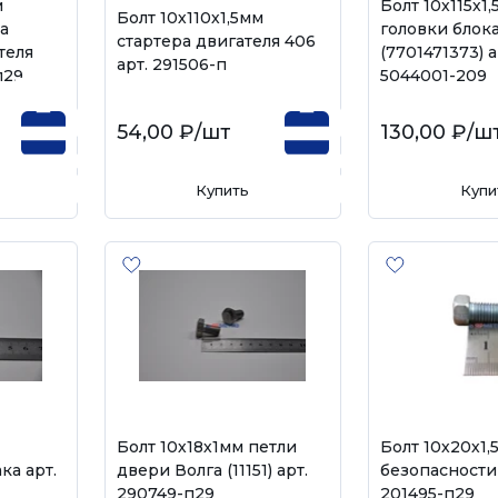
м
Болт 10х115х1
Болт 10х110х1,5мм
а
головки блока
стартера двигателя 406
теля
(7701471373) а
арт. 291506-п
п29
5044001-209
54,00 ₽
/шт
130,00 ₽
/ш
Купить
Купи
Болт 10х18х1мм петли
Болт 10х20х1
ка арт.
двери Волга (11151) арт.
безопасности 
290749-п29
201495-п29