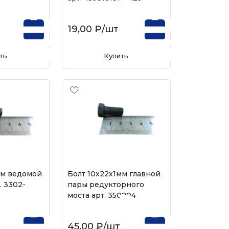
19,00 ₽
/шт
ть
Купить
мм ведомой
Болт 10х22х1мм главной
. 3302-
пары редукторного
моста арт. 350204
45,00 ₽
/шт