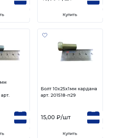
ть
Купить
5мм
Болт 10х25х1мм кардана
арт.
арт. 201518-п29
15,00 ₽
/шт
ть
Купить