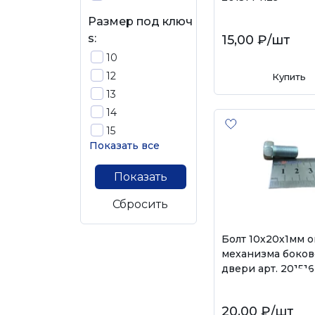
Размер под ключ
s:
15,00 ₽
/шт
10
12
Купить
13
14
15
Показать все
Показать
Сбросить
Болт 10х20х1мм 
механизма боко
двери арт. 20151
20,00 ₽
/шт