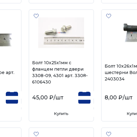
Болт 10х25х1мм с
Болт 10х26х1
фланцем петли двери
е арт.
шестерни Волг
3308-09, 4301 арт. 3308-
2403034
6106430
45,00 ₽
/шт
8,00 ₽
/шт
Купить
Купи