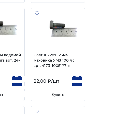
мм ведомой
Болт 10х28х1,25мм
а арт. 24-
маховика УМЗ 100 л.с.
арт. 4173-1005127-п
22,00 ₽
/шт
ть
Купить