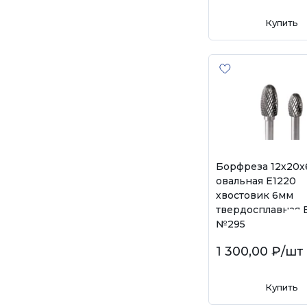
Купить
Борфреза 12х20
овальная E1220
хвостовик 6мм
твердосплавная 
№295
1 300,00 ₽
/шт
Купить