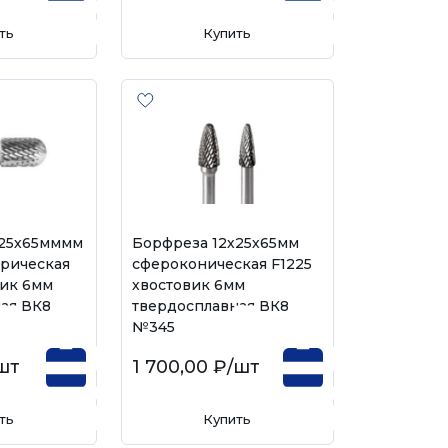
ть
Купить
х25х65мммм
Борфреза 12х25х65мм
рическая
сфероконическая F1225
вик 6мм
хвостовик 6мм
ая ВК8
твердосплавная ВК8
№345
шт
1 700,00 ₽
/шт
ть
Купить