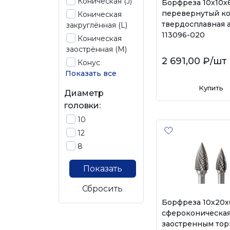
Коническая (J)
Борфреза 10х10х
перевернутый к
Коническая
твердосплавная а
закруглённая (L)
113096-020
Коническая
заострённая (M)
2 691,00 ₽
/шт
Конус
Показать все
Купить
Диаметр
головки:
10
12
8
Показать
Сбросить
Борфреза 10х20
сфероконическая
заостренным то