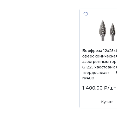
Борфреза 12х25х
сфероконическая
заостренным то
G1225 хвостовик
твердосплавная 
№400
1 400,00 ₽
/шт
Купить