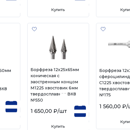
Купить
Купи
Борфреза 12х25х65мм
х60мм
Борфреза 12
коническая с
сфероцилинд
заостренным концом
C1225 хвосто
M1225 хвостовик 6мм
ВК8
твердосплавн
твердосплавная ВК8
№175
№550
1 560,00 ₽
/
1 650,00 ₽
/шт
Купи
Купить