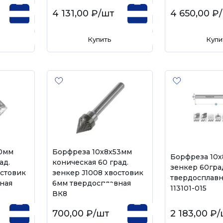
4 131,00 ₽
/шт
4 650,00 ₽
Купить
Купи
50мм
Борфреза 10х8х53мм
Борфреза 10
ад.
коническая 60 град.
зенкер 60гра
остовик
зенкер J1008 хвостовик
твердосплавн
ная
6мм твердосплавная
113101-015
ВК8
700,00 ₽
/шт
2 183,00 ₽
/