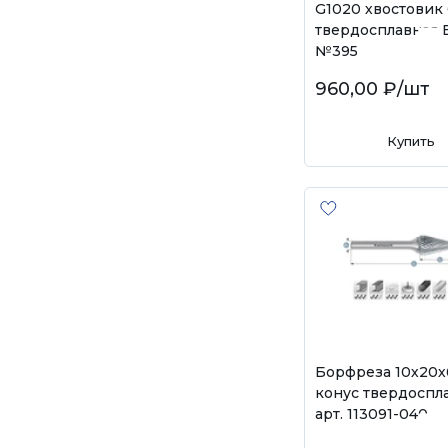
G1020 хвостовик
твердосплавная 
№395
960,00 ₽
/шт
Купить
Борфреза 10х20
конус твердоспл
арт. 113091-040