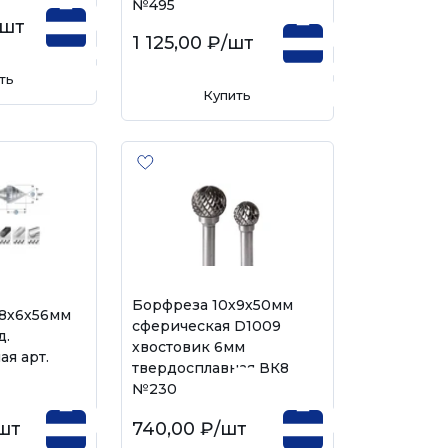
№495
/шт
1 125,00 ₽
/шт
ть
Купить
Борфреза 10х9х50мм
х8х6х56мм
сферическая D1009
д.
хвостовик 6мм
ая арт.
твердосплавная ВК8
№230
шт
740,00 ₽
/шт