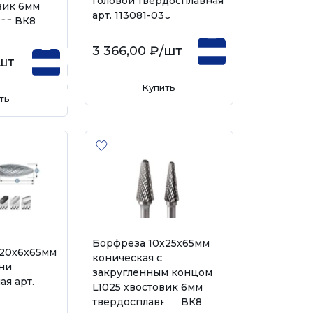
головой твердосплавная
вик 6мм
арт. 113081-030
ая ВК8
3 366,00 ₽
/шт
шт
Купить
ть
Борфреза 10х25х65мм
х20х6х65мм
коническая с
ни
закругленным концом
ая арт.
L1025 хвостовик 6мм
твердосплавная ВК8