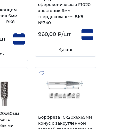
сфероконическая F1020
 концом
хвостовик 6мм
вик 6мм
твердосплавная ВК8
ая ВК8
№340
960,00 ₽
/шт
шт
Купить
ть
х20х60мм
Борфреза 10х20х6х65мм
ая с
конус с закругленной
убьями