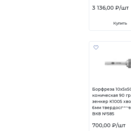
3 136,00 ₽
/шт
Купить
Борфреза 10х5х
коническая 90 гр
зенкер K1005 хв
6мм твердосплав
ВК8 №585
700,00 ₽
/шт