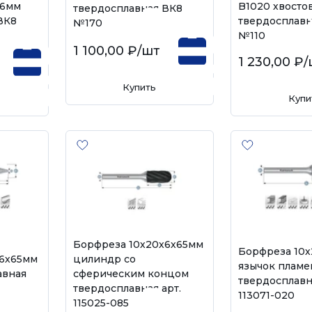
 6мм
B1020 хвосто
твердосплавная ВК8
ВК8
твердосплавн
№170
№110
1 100,00 ₽
/шт
1 230,00 ₽
/
Купить
Купи
Борфреза 10х20х6х65мм
Борфреза 10
х6х65мм
цилиндр со
язычок пламе
авная
сферическим концом
твердосплавн
твердосплавная арт.
113071-020
115025-085