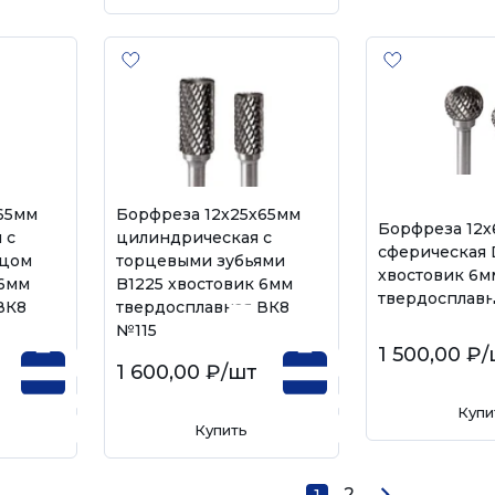
65мм
Борфреза 12х25х65мм
Борфреза 12х
 с
цилиндрическая с
сферическая 
рцом
торцевыми зубьями
хвостовик 6м
 6мм
B1225 хвостовик 6мм
твердосплавн
ВК8
твердосплавная ВК8
№115
1 500,00 ₽
/
1 600,00 ₽
/шт
Купи
Купить
2
1