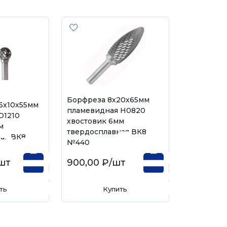
Борфреза 8х20х65мм
6х10х55мм
пламевидная H0820
D1210
хвостовик 6мм
м
твердосплавная ВК8
ая ВК8
№440
шт
900,00 ₽
/шт
ть
Купить