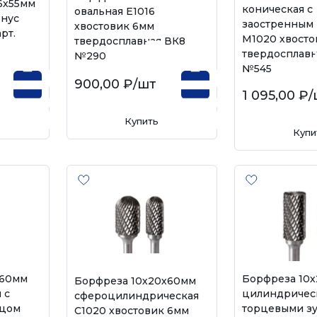
6х55мм
коническая с
овальная E1016
онус
заостренным
хвостовик 6мм
рт.
M1020 хвосто
твердосплавная ВК8
твердосплавн
№290
№545
900,00 ₽
/шт
1 095,00 ₽
/
Купить
Купи
х60мм
Борфреза 10
Борфреза 10х20х60мм
 с
цилиндрическ
сфероцилиндрическая
рцом
торцевыми з
C1020 хвостовик 6мм