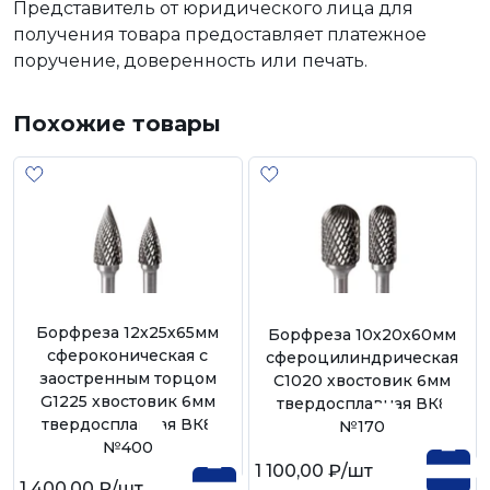
Представитель от юридического лица для
получения товара предоставляет платежное
поручение, доверенность или печать.
Похожие товары
Борфреза 12х25х65мм
Борфреза 10х20х60мм
сфероконическая с
сфероцилиндрическая
заостренным торцом
C1020 хвостовик 6мм
G1225 хвостовик 6мм
твердосплавная ВК8
твердосплавная ВК8
№170
№400
1 100,00 ₽
/шт
1 400,00 ₽
/шт