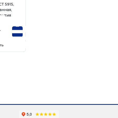
Т 5915,
анная,
крытия
г
ть