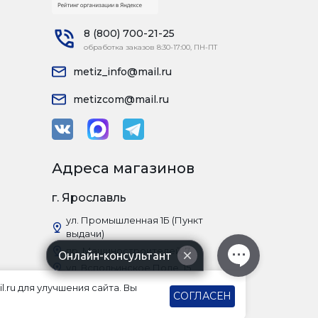
8 (800) 700-21-25
обработка заказов 8:30-17:00, ПН-ПТ
metiz_info@mail.ru
metizcom@mail.ru
Адреса магазинов
г. Ярославль
ул. Промышленная 1Б (Пункт
выдачи)
пр. Машиностроителей, 7
Онлайн-консультант
ул. Вспольинское Поле, 15
Московский проспект, 82а
l.ru для улучшения сайта. Вы
СОГЛАСЕН
г. Рыбинск