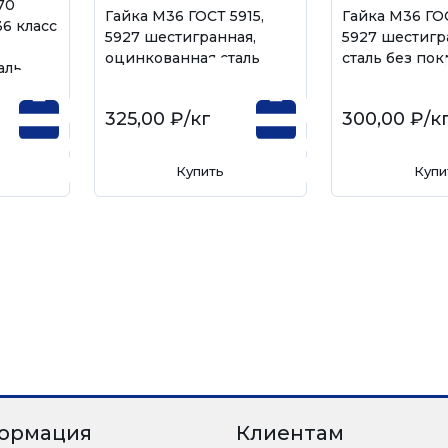
70
Гайка М36 ГОСТ 5915,
Гайка М36 ГОС
6 класс
5927 шестигранная,
5927 шестигр
оцинкованная сталь
сталь без по
аль
325,00 ₽
/кг
300,00 ₽
/к
Купить
Купи
ормация
Клиентам