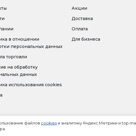
кты
Акции
ти
Доставка
пании
Оплата
ика в отношении
Для бизнеса
отки персональных данных
ла торговли
сие на обработку
нальных данных
ика использования cookies
а
пользование файлов
cookies
и аналитику Яндекс.Метрики и top.mai
ра.