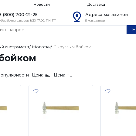
Новости
Доставка
8 (800) 700-21-25
Адреса магазинов
обработка заказов 8:30-17:00, ПН-ПТ
5 магазинов
Н
й инструмент
/
Молотки
/
С круглым бойком
 бойком
опулярности
Цена
Цена