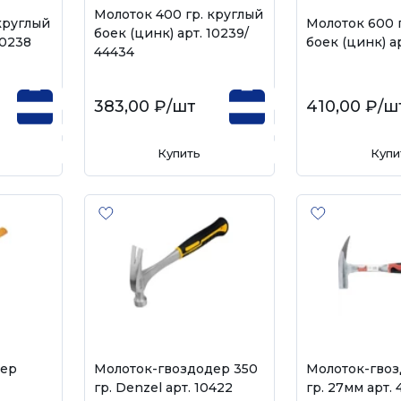
Молоток 400 гр. круглый
круглый
Молоток 600 
боек (цинк) арт. 10239/
10238
боек (цинк) ар
44434
383,00 ₽
/шт
410,00 ₽
/ш
Купить
Купи
дер
Молоток-гвоздодер 350
Молоток-гвоз
гр. Denzel арт. 10422
гр. 27мм арт.