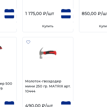
1 175,00 ₽
/шт
850,00 ₽
/ш
Купить
Купи
Молоток-гвоздодер
ер 500
мини 250 гр. MATRIX арт.
29
10444
490,00 ₽
/шт