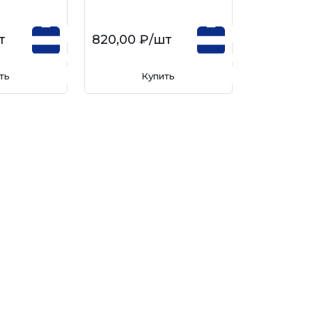
т
820,00 ₽
/шт
ть
Купить