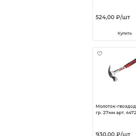
524,00 ₽
/шт
Купить
Молоток-гвоздод
гр. 27мм арт. 447
930,00 ₽
/шт