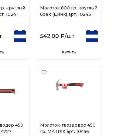
гр. круглый
Молоток 800 гр. круглый
т. 10241
боек (цинк) арт. 10243
т
542,00 ₽
/шт
ть
Купить
додер 450
Молоток-гвоздодер 450
 44727
гр. MATRIX арт. 10456