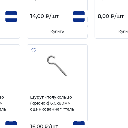
14,00 ₽
/шт
8,00 ₽
/шт
Купить
Купи
цо
Шуруп-полукольцо
мм
(крючок) 6,0х80мм
аль
оцинкованная сталь
16,00 ₽
/шт