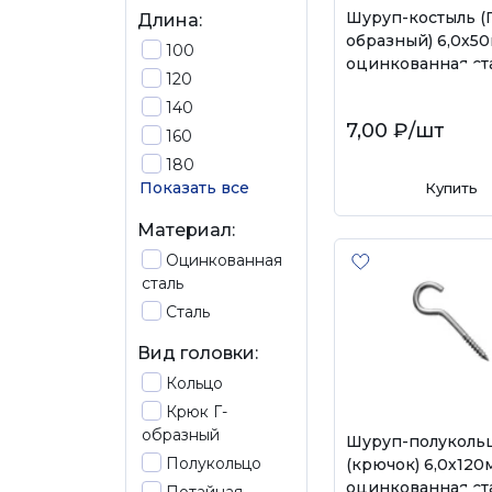
Шуруп-костыль (Г
Длина:
образный) 6,0х50
100
оцинкованная ст
120
140
7,00 ₽
/шт
160
180
Показать все
Купить
Материал:
Оцинкованная
сталь
Сталь
Вид головки:
Кольцо
Крюк Г-
образный
Шуруп-полуколь
Полукольцо
(крючок) 6,0х120
оцинкованная ст