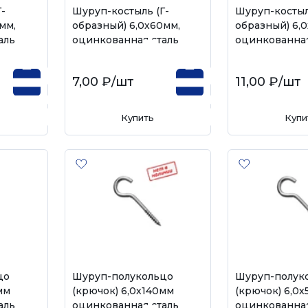
-
Шуруп-костыль (Г-
Шуруп-костыл
мм,
образный) 6,0х60мм,
образный) 6,
аль
оцинкованная сталь
оцинкованная
7,00 ₽
/шт
11,00 ₽
/шт
Купить
Купи
цо
Шуруп-полукольцо
Шуруп-полук
мм
(крючок) 6,0х140мм
(крючок) 6,0
аль
оцинкованная сталь
оцинкованная