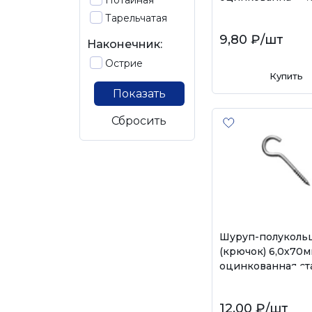
Потайная
Тарельчатая
9,80 ₽
/шт
Наконечник:
Острие
Купить
Показать
Сбросить
Шуруп-полуколь
(крючок) 6,0х70
оцинкованная ст
12,00 ₽
/шт