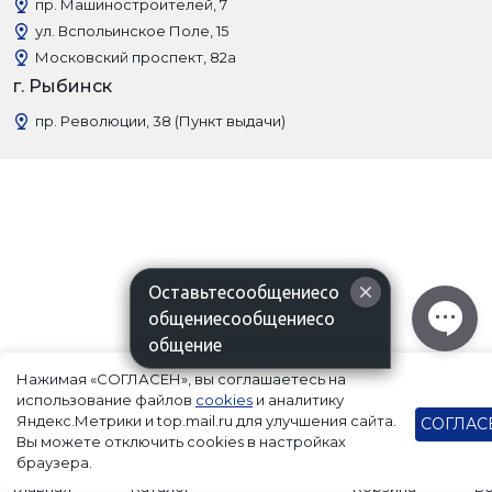
пр. Машиностроителей, 7
ул. Вспольинское Поле, 15
Московский проспект, 82а
г. Рыбинск
пр. Революции, 38 (Пункт выдачи)
Оставьтесообщениесо
общениесообщениесо
общение
Нажимая «СОГЛАСЕН», вы соглашаетесь на
использование файлов
cookies
и аналитику
Яндекс.Метрики и top.mail.ru для улучшения сайта.
СОГЛАС
Вы можете отключить cookies в настройках
браузера.
Главная
Каталог
Корзина
В