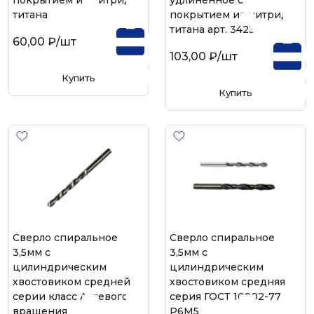
покрытием из нитрид-
удлиненное с
титана
покрытием из нитрид-
титана арт. 34235
60,00 ₽
/шт
103,00 ₽
/шт
Купить
Купить
Сверло спиральное
Сверло спиральное
3,5мм с
3,5мм с
цилиндрическим
цилиндрическим
хвостовиком средней
хвостовиком средняя
серии класс А, левого
серия ГОСТ 10902-77
вращения
Р6М5