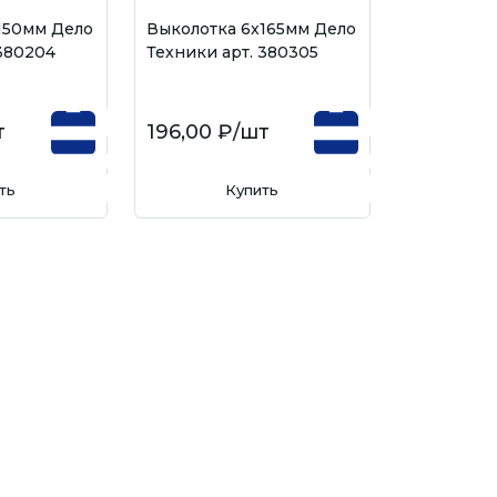
150мм Дело
Выколотка 6х165мм Дело
 380204
Техники арт. 380305
т
196,00 ₽
/шт
ть
Купить