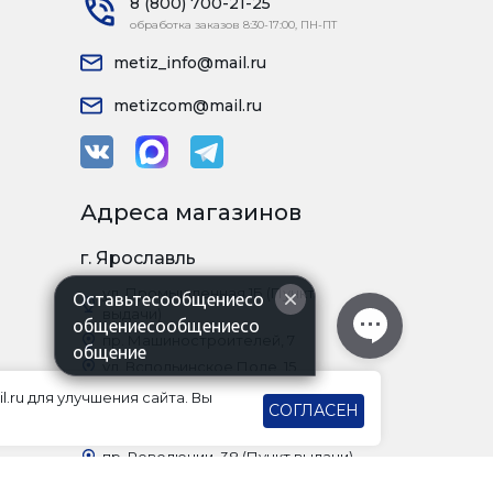
8 (800) 700-21-25
обработка заказов 8:30-17:00, ПН-ПТ
metiz_info@mail.ru
metizcom@mail.ru
Адреса магазинов
г. Ярославль
ул. Промышленная 1Б (Пункт
Оставьтесообщениесо
выдачи)
общениесообщениесо
пр. Машиностроителей, 7
общение
ул. Вспольинское Поле, 15
Московский проспект, 82а
l.ru для улучшения сайта. Вы
СОГЛАСЕН
г. Рыбинск
пр. Революции, 38 (Пункт выдачи)