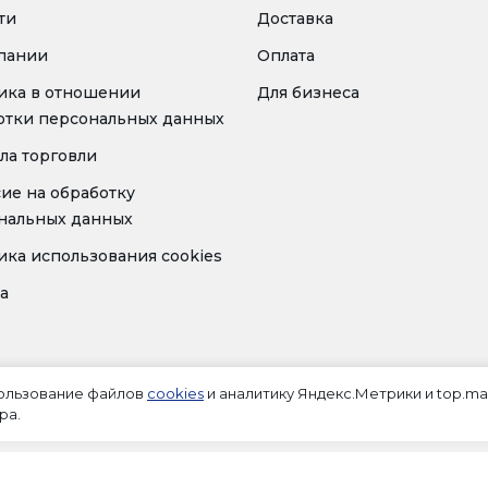
ти
Доставка
пании
Оплата
ика в отношении
Для бизнеса
отки персональных данных
ла торговли
сие на обработку
нальных данных
ика использования cookies
а
пользование файлов
cookies
и аналитику Яндекс.Метрики и top.mai
ра.