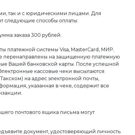
ми, так и с юридическими лицами. Для
ют следующие способы оплаты:
мма заказа 300 рублей.
ы платежной системы Visa, MasterCard, МИР.
те перенаправлены на защищенную платежную
ные Вашей банковской карты. После успешной
 Электронные кассовые чеки высылаются
акском) на адрес электронной почты,
формация, указанная в чеке, содержит все
нзакции.
ашего почтового ящика письма могут
редъявите документ, удостоверяющий личность