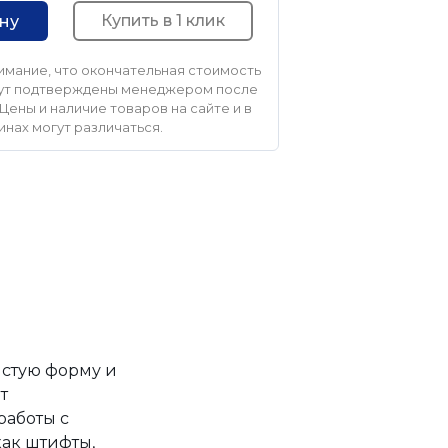
Купить в 1 клик
ину
мание, что окончательная стоимость
удут подтверждены менеджером после
Цены и наличие товаров на сайте и в
инах могут различаться.
лстую форму и
т
работы с
как штифты,