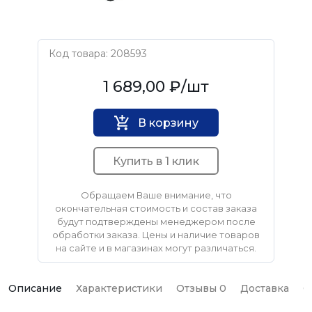
Код товара: 208593
Нет бренда
1 689,00 ₽
/шт
В корзину
Купить в 1 клик
Обращаем Ваше внимание, что
окончательная стоимость и состав заказа
будут подтверждены менеджером после
обработки заказа. Цены и наличие товаров
на сайте и в магазинах могут различаться.
Описание
Характеристики
Отзывы 0
Доставка
О