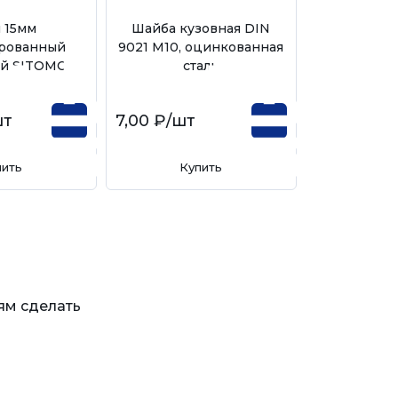
 15мм
Шайба кузовная DIN
Шайба плос
рованный
9021 М10, оцинкованная
М10, оцинко
ый SITOMO
сталь
шт
7,00 ₽
/шт
2,00 ₽
/шт
пить
Купить
Ку
ям сделать