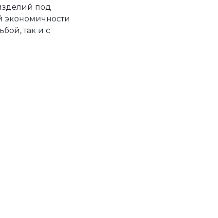
 изделий под
ой экономичности
бой, так и с