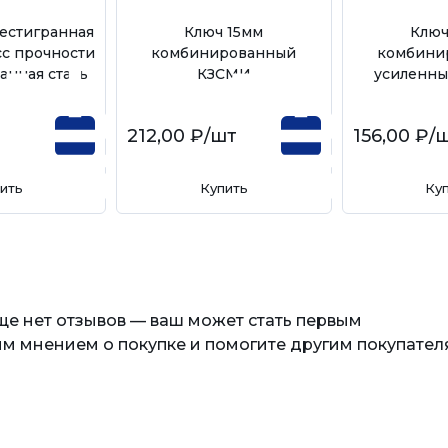
естигранная
Ключ 15мм
Ключ
сс прочности
комбинированный
комбини
анная сталь
КЗСМИ
усиленн
т
212,00 ₽
/шт
156,00 ₽
/
ить
Купить
Ку
еще нет отзывов — ваш может стать первым
м мнением о покупке и помогите другим покупател