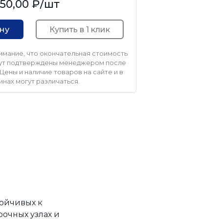
50,00 ₽
/шт
Купить в 1 клик
ину
мание, что окончательная стоимость
удут подтверждены менеджером после
Цены и наличие товаров на сайте и в
инах могут различаться.
тойчивых к
очных узлах и