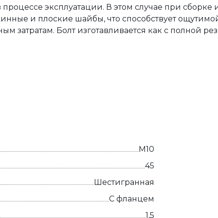
в процессе эксплуатации. В этом случае при сборке
жинные и плоские шайбы, что способствует ощутим
ым затратам. Болт изготавливается как с полной резь
М10
45
Шестигранная
С фланцем
1,5