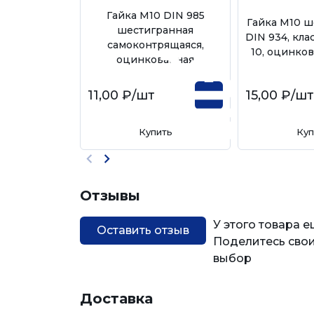
Гайка М10 DIN 985
Гайка М10 ш
шестигранная
DIN 934, кла
самоконтрящаяся,
10, оцинков
оцинкованная
11,00 ₽
/шт
15,00 ₽
/ш
Купить
Куп
Отзывы
У этого товара 
Оставить отзыв
Поделитесь свои
выбор
Доставка