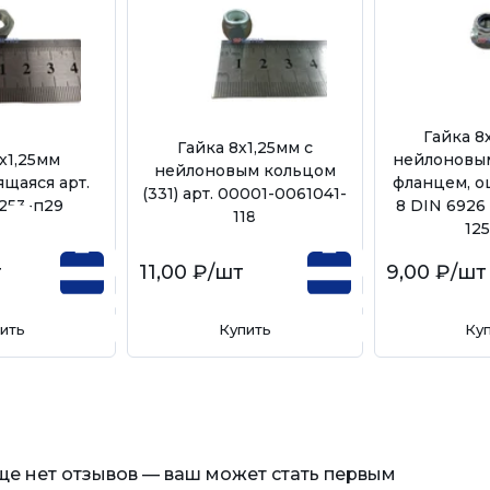
Гайка 8
Гайка 8х1,25мм с
х1,25мм
нейлоновым
нейлоновым кольцом
щаяся арт.
фланцем, оц
(331) арт. 00001-0061041-
253-п29
8 DIN 6926 
118
12
т
11,00 ₽
/шт
9,00 ₽
/шт
ить
Купить
Ку
еще нет отзывов — ваш может стать первым