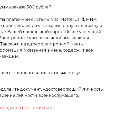
мма заказа 300 рублей.
ы платежной системы Visa, MasterCard, МИР.
те перенаправлены на защищенную платежную
ные Вашей банковской карты. После успешной
 Электронные кассовые чеки высылаются
акском) на адрес электронной почты,
формация, указанная в чеке, содержит все
нзакции.
ашего почтового ящика письма могут
редъявите документ, удостоверяющий личность
оверение личности военнослужащего,
изводится без комиссии.