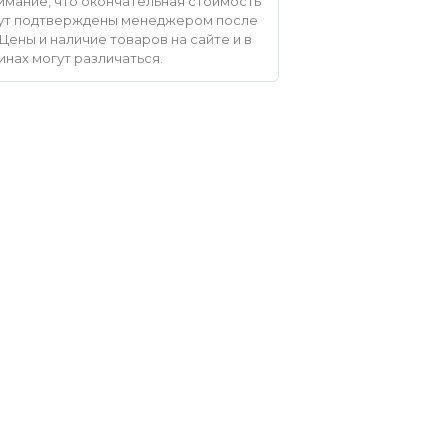
мание, что окончательная стоимость
удут подтверждены менеджером после
Цены и наличие товаров на сайте и в
инах могут различаться.