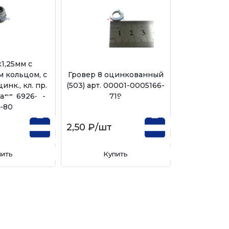
х1,25мм с
 кольцом, с
Гровер 8 оцинкованный
Ключ гаечн
инк., кл. пр.
(503) арт. 00001-0005166-
13х14м
арт. 6926-8-
719
5-80
2,50 ₽
/шт
155,00 ₽
/
пить
Купить
Ку