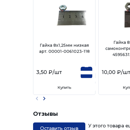
Гайка 8
Гайка 8х1,25мм низкая
самоконтря
арт. 00001-0061023-118
4595631
3,50 ₽
/шт
10,00 ₽
/ш
Купить
Куп
Отзывы
У этого товара 
Оставить отзыв