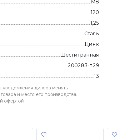
М8
120
1,25
Сталь
Цинк
Шестигранная
200283-п29
13
ез уведомления дилера менять
товара и место его производства.
ой офертой