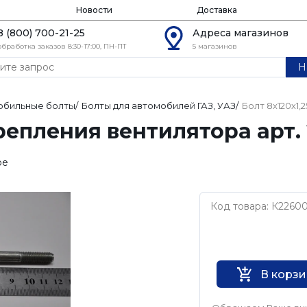
Новости
Доставка
8 (800) 700-21-25
Адреса магазинов
обработка заказов 8:30-17:00, ПН-ПТ
5 магазинов
Н
обильные болты
/
Болты для автомобилей ГАЗ, УАЗ
/
Болт 8х120х1,
репления вентилятора арт.
ое
Код товара: К2260
Нет бренда
В корз