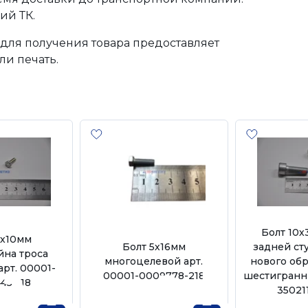
ий ТК.
для получения товара предоставляет
ли печать.
Болт 10х
4х10мм
Болт 5х16мм
задней ст
на троса
многоцелевой арт.
нового обр
арт. 00001-
00001-0009778-218
шестигранни
45-118
35021