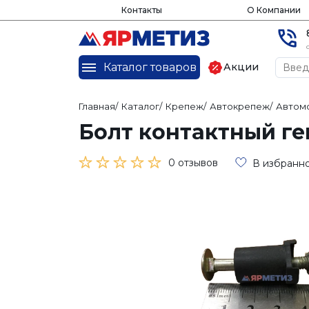
Контакты
О Компании
Каталог товаров
Акции
Главная
/
Каталог
/
Крепеж
/
Автокрепеж
/
Автом
Болт контактный ген
0 отзывов
В избранн