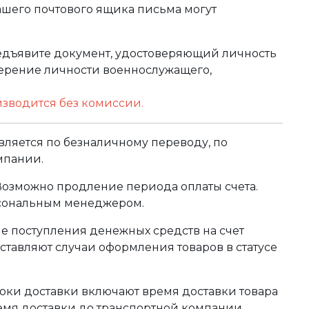
ашего почтового ящика письма могут
редъявите документ, удостоверяющий личность
оверение личности военнослужащего,
изводится без комиссии.
ляется по безналичному переводу, по
мпании.
 Возможно продление периода оплаты счета.
рсональным менеджером.
сле поступления денежных средств на счет
тавляют случаи оформления товаров в статусе
оки доставки включают время доставки товара
ремя доставки до транспортной компании.