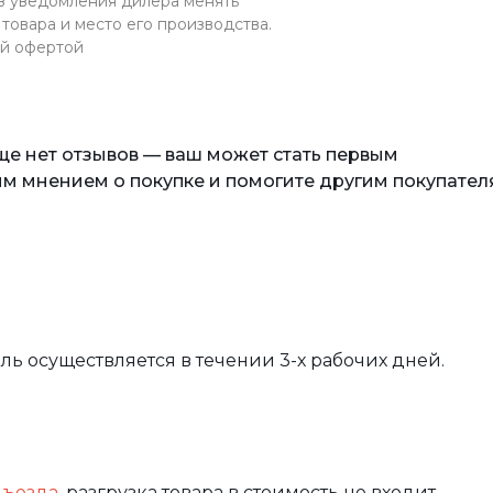
ез уведомления дилера менять
товара и место его производства.
ой офертой
еще нет отзывов — ваш может стать первым
м мнением о покупке и помогите другим покупател
вль осуществляется в течении 3-х рабочих дней.
дъезда
, разгрузка товара в стоимость не входит.