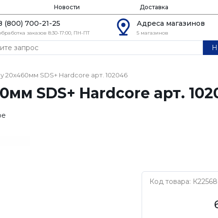
Новости
Доставка
8 (800) 700-21-25
Адреса магазинов
обработка заказов 8:30-17:00, ПН-ПТ
5 магазинов
Н
у 20х460мм SDS+ Hardcore арт. 102046
0мм SDS+ Hardcore арт. 102
ое
Код товара: К22568
HARDCORE