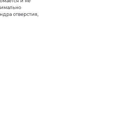
омается и не
симально
ндра отверстия,