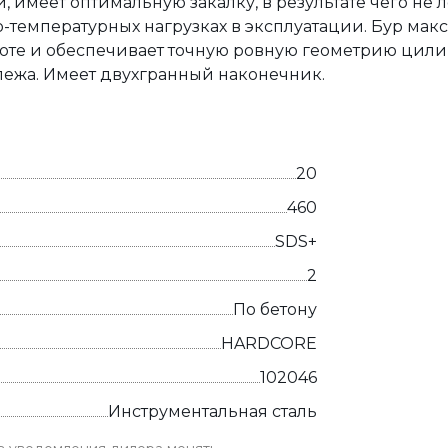
 имеет оптимальную закалку, в результате чего не л
температурных нагрузках в эксплуатации. Бур мак
боте и обеспечивает точную ровную геометрию цили
пежа. Имеет двухгранный наконечник.
20
460
SDS+
2
По бетону
HARDCORE
102046
Инструментальная сталь