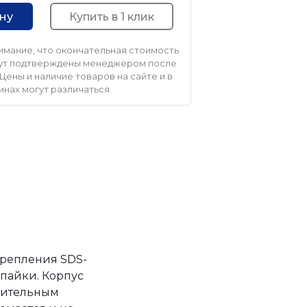
Купить в 1 клик
ину
мание, что окончательная стоимость
удут подтверждены менеджером после
Цены и наличие товаров на сайте и в
инах могут различаться.
крепления SDS-
пайки. Корпус
нительным