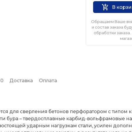
В корз
Обращаем Ваше вни
и состав заказа б
обработки заказа. 
магаз
 0
Доставка
Оплата
ется для сверления бетонов перфоратором с типом 
сти бура – твердосплавные карбид-вольфрамовые на
востоящей ударным нагрузкам стали, усилен допол