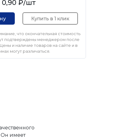
0,90 ₽
/шт
Купить в 1 клик
ину
мание, что окончательная стоимость
удут подтверждены менеджером после
Цены и наличие товаров на сайте и в
инах могут различаться.
ачественного
. Он имеет