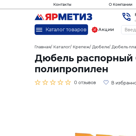
Контакты
О Компании
Каталог товаров
Акции
Главная
/
Каталог
/
Крепеж
/
Дюбели
/
Дюбель пл
Дюбель распорный 
полипропилен
0 отзывов
В избранн