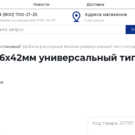
Новости
Доставка
8 (800) 700-21-25
Адреса магазинов
обработка заказов 8:30-17:00, ПН-ПТ
5 магазинов
Н
астиковый
/
Дюбель распорный 6х42мм универсальный тип U пота
6х42мм универсальный тип
ое
Код товара: 211797