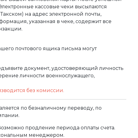
 Электронные кассовые чеки высылаются
акском) на адрес электронной почты,
формация, указанная в чеке, содержит все
нзакции.
ашего почтового ящика письма могут
редъявите документ, удостоверяющий личность
оверение личности военнослужащего,
изводится без комиссии.
ляется по безналичному переводу, по
мпании.
 Возможно продление периода оплаты счета.
рсональным менеджером.