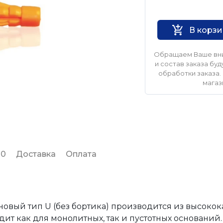
Росдюбель
В корз
Обращаем Ваше вни
и состав заказа б
обработки заказа. 
магаз
 0
Доставка
Оплата
вый тип U (без бортика) производится из высокок
ит как для монолитных, так и пустотных оснований