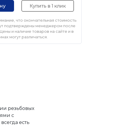
Купить в 1 клик
ину
мание, что окончательная стоимость
удут подтверждены менеджером после
Цены и наличие товаров на сайте и в
инах могут различаться.
ции резьбовых
ями с
всегда есть