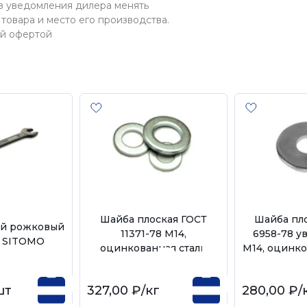
ез уведомления дилера менять
товара и место его производства.
ой офертой
Шайба плоская ГОСТ
Шайба пл
ый рожковый
11371-78 М14,
6958-78 у
 SITOMO
оцинкованная сталь
М14, оцинко
шт
327,00 ₽
/кг
280,00 ₽
/