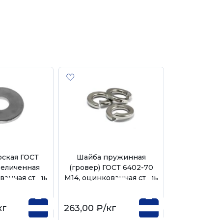
оская ГОСТ
Шайба пружинная
величенная
(гровер) ГОСТ 6402-70
ванная сталь
М14, оцинкованная сталь
кг
263,00 ₽
/кг