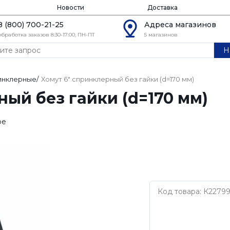
Новости
Доставка
8 (800) 700-21-25
Адреса магазинов
обработка заказов 8:30-17:00, ПН-ПТ
5 магазинов
Н
инклерные
/
Хомут 6" спринклерный без гайки (d=170 мм)
ный без гайки (d=170 мм)
ое
Код товара: К22799
Нет бренда