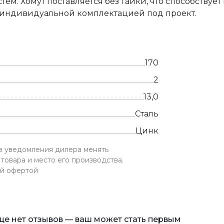
м. Хомут поставляется без гайки, что способствует
 индивидуальной комплектацией под проект.
170
2
13,0
Сталь
Цинк
ез уведомления дилера менять
товара и место его производства.
ой офертой
еще нет отзывов — ваш может стать первым