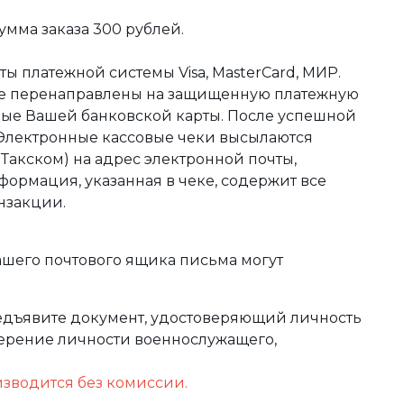
мма заказа 300 рублей.
ы платежной системы Visa, MasterCard, МИР.
те перенаправлены на защищенную платежную
ные Вашей банковской карты. После успешной
 Электронные кассовые чеки высылаются
акском) на адрес электронной почты,
формация, указанная в чеке, содержит все
нзакции.
ашего почтового ящика письма могут
редъявите документ, удостоверяющий личность
оверение личности военнослужащего,
изводится без комиссии.