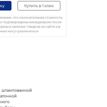
Купить в 1 клик
ину
мание, что окончательная стоимость
удут подтверждены менеджером после
Цены и наличие товаров на сайте и в
инах могут различаться.
ой штампованной
таточной
ьного