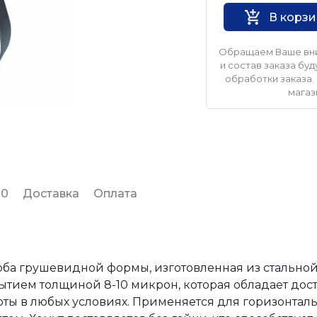
В корз
Обращаем Ваше вни
и состав заказа б
обработки заказа. 
магаз
 0
Доставка
Оплата
коба грушевидной формы, изготовленная из стальн
тием толщиной 8-10 микрон, которая обладает дос
ты в любых условиях. Применяется для горизонтал