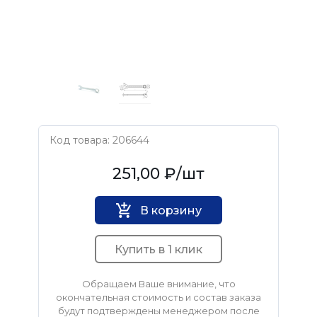
Код товара: 206644
Камышинский завод слесарно-монтажного 
251,00 ₽
/шт
В корзину
Купить в 1 клик
Обращаем Ваше внимание, что
окончательная стоимость и состав заказа
будут подтверждены менеджером после