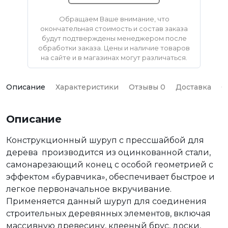
Обращаем Ваше внимание, что
окончательная стоимость и состав заказа
будут подтверждены менеджером после
обработки заказа. Цены и наличие товаров
на сайте и в магазинах могут различаться.
Описание
Характеристики
Отзывы 0
Доставка
О
Описание
Конструкционный шуруп с прессшайбой для
дерева производится из оцинкованной стали,
самонарезающий конец с особой геометрией с
эффектом «буравчика», обеспечивает быстрое и
легкое первоначальное вкручивание.
Применяется данный шуруп для соединения
строительных деревянных элементов, включая
массивную древесину, клееный брус, доски,