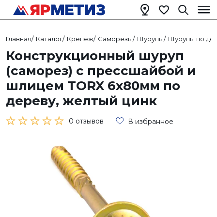
Главная
/
Каталог
/
Крепеж
/
Саморезы
/
Шурупы
/
Шурупы по де
Конструкционный шуруп
(саморез) с прессшайбой и
шлицем TORX 6х80мм по
дереву, желтый цинк
0 отзывов
В избранное