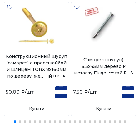
Конструкционный шуруп
Саморез (шуруп)
(саморез) с прессшайбой
6,3х45мм дерево к
и шлицем TORX 8х160мм
металлу Flugel потай Ph3
по дереву, желтый цинк
50,00 ₽
/шт
7,50 ₽
/шт
Купить
Купить