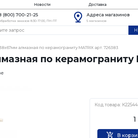
Новости
Доставка
8 (800) 700-21-25
Адреса магазинов
обработка заказов 8:30-17:00, ПН-ПТ
5 магазинов
Н
38х67мм алмазная по керамограниту MATRIX арт. 726383
мазная по керамограниту M
ое
Код товара: К2254
MATRIX
1
В корз