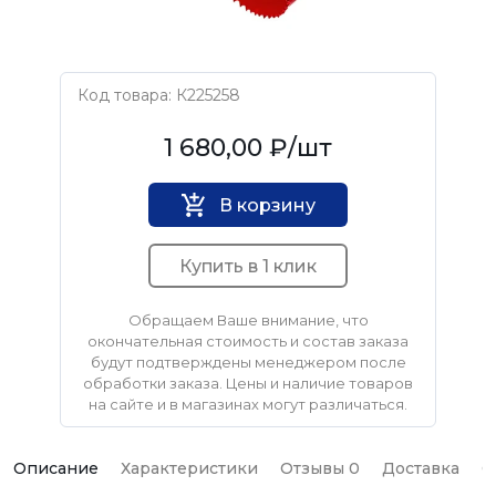
Код товара: К225258
PILORAMA
1 680,00 ₽
/шт
В корзину
Купить в 1 клик
Обращаем Ваше внимание, что
окончательная стоимость и состав заказа
будут подтверждены менеджером после
обработки заказа. Цены и наличие товаров
на сайте и в магазинах могут различаться.
Описание
Характеристики
Отзывы 0
Доставка
О