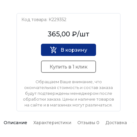
Код товара: К229352
HARDCORE
365,00 ₽
/шт
В корзину
Купить в 1 клик
Обращаем Ваше внимание, что
окончательная стоимость и состав заказа
будут подтверждены менеджером после
обработки заказа. Цены и наличие товаров
на сайте и в магазинах могут различаться.
Описание
Характеристики
Отзывы 0
Доставка
О