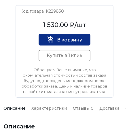
Код товара: К229830
USPEX
1 530,00 ₽
/шт
В корзину
Купить в 1 клик
Обращаем Ваше внимание, что
окончательная стоимость и состав заказа
будут подтверждены менеджером после
обработки заказа. Цены и наличие товаров
на сайте и в магазинах могут различаться.
Описание
Характеристики
Отзывы 0
Доставка
О
Описание