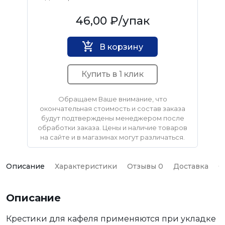
Нет бренда
46,00 ₽
/упак
В корзину
Купить в 1 клик
Обращаем Ваше внимание, что
окончательная стоимость и состав заказа
будут подтверждены менеджером после
обработки заказа. Цены и наличие товаров
на сайте и в магазинах могут различаться.
Описание
Характеристики
Отзывы 0
Доставка
О
Описание
Крестики для кафеля применяются при укладке