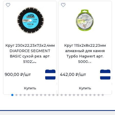
Круг 230х22,23х7,5х2,4мм
Круг 115х2х8х22,23мм
DIAFORCE SEGMENT
алмазный для камня
BASIC сухой рез. арт.
Турбо Hagwert арт.
510230
500017
900,00 ₽
/шт
442,00 ₽
/шт
Купить
Купить