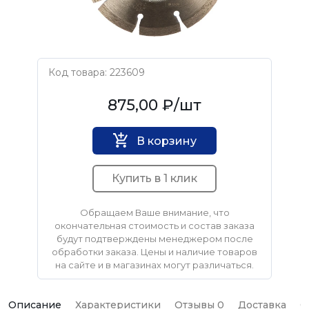
Код товара: 223609
KLINGSPOR
875,00 ₽
/шт
В корзину
Купить в 1 клик
Обращаем Ваше внимание, что
окончательная стоимость и состав заказа
будут подтверждены менеджером после
обработки заказа. Цены и наличие товаров
на сайте и в магазинах могут различаться.
Описание
Характеристики
Отзывы 0
Доставка
О