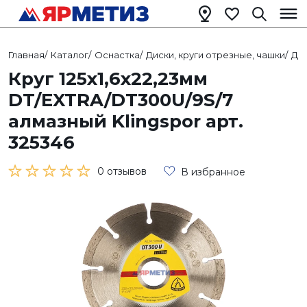
Главная
/
Каталог
/
Оснастка
/
Диски, круги отрезные, чашки
/
Ди
Круг 125х1,6х22,23мм
DT/EXTRA/DT300U/9S/7
алмазный Klingspor арт.
325346
0 отзывов
В избранное