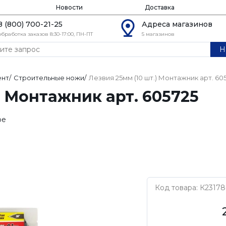
Новости
Доставка
8 (800) 700-21-25
Адреса магазинов
обработка заказов 8:30-17:00, ПН-ПТ
5 магазинов
Н
ент
/
Строительные ножи
/
Лезвия 25мм (10 шт.) Монтажник арт. 60
) Монтажник арт. 605725
ое
Код товара: К23178
Монтажник