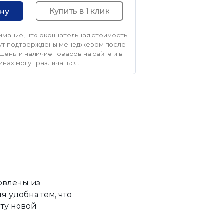
Купить в 1 клик
ину
мание, что окончательная стоимость
удут подтверждены менеджером после
Цены и наличие товаров на сайте и в
инах могут различаться.
овлены из
 удобна тем, что
ту новой