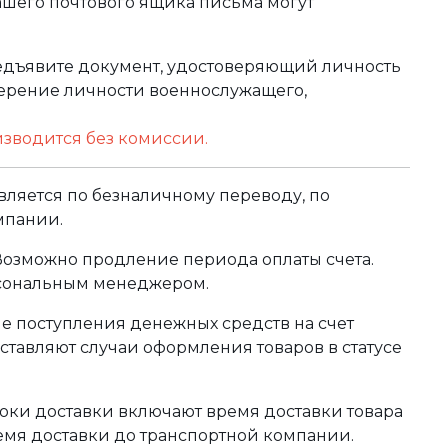
ашего почтового ящика письма могут
редъявите документ, удостоверяющий личность
оверение личности военнослужащего,
изводится без комиссии.
ляется по безналичному переводу, по
мпании.
 Возможно продление периода оплаты счета.
рсональным менеджером.
сле поступления денежных средств на счет
тавляют случаи оформления товаров в статусе
оки доставки включают время доставки товара
ремя доставки до транспортной компании.