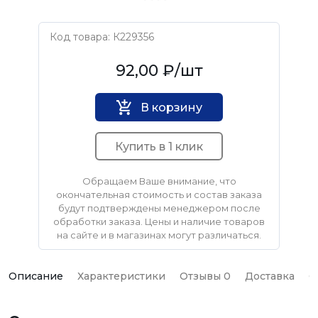
Код товара: К229356
Монтажник
92,00 ₽
/шт
В корзину
Купить в 1 клик
Обращаем Ваше внимание, что
окончательная стоимость и состав заказа
будут подтверждены менеджером после
обработки заказа. Цены и наличие товаров
на сайте и в магазинах могут различаться.
Описание
Характеристики
Отзывы 0
Доставка
О