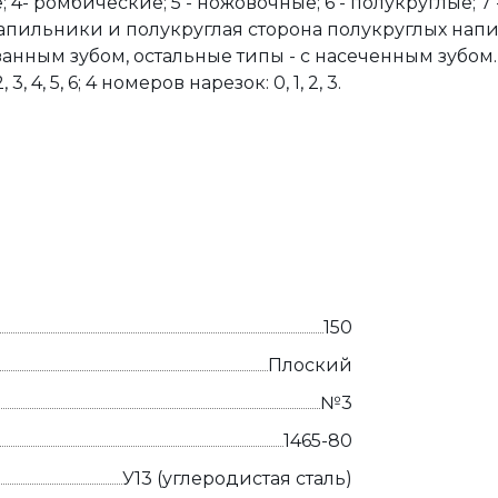
; 4- ромбические; 5 - ножовочные; 6 - полукруглые; 7
 напильники и полукруглая сторона полукруглых на
занным зубом, остальные типы - с насеченным зубо
, 4, 5, 6; 4 номеров нарезок: 0, 1, 2, 3.
150
Плоский
№3
1465-80
У13 (углеродистая сталь)