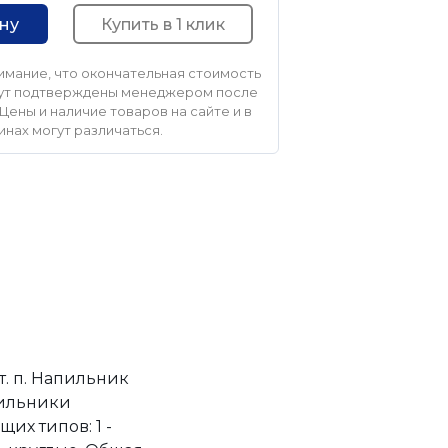
Купить в 1 клик
ину
мание, что окончательная стоимость
удут подтверждены менеджером после
Цены и наличие товаров на сайте и в
инах могут различаться.
т. п. Напильник
пильники
их типов: 1 -