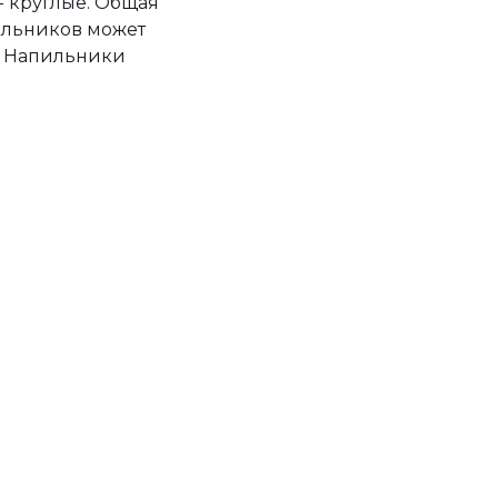
 - круглые. Общая
пильников может
м. Напильники