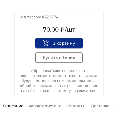
Код товара: К228774
Нет бренда
70,00 ₽
/шт
В корзину
Купить в 1 клик
Обращаем Ваше внимание, что
окончательная стоимость и состав заказа
будут подтверждены менеджером после
обработки заказа. Цены и наличие товаров
на сайте и в магазинах могут различаться.
Описание
Характеристики
Отзывы 0
Доставка
О