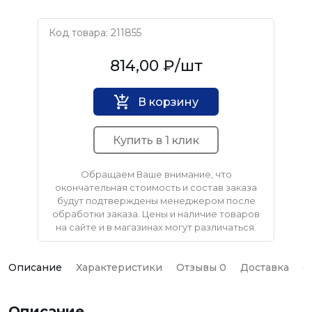
Код товара: 211855
MATRIX
814,00 ₽
/шт
В корзину
Купить в 1 клик
Обращаем Ваше внимание, что
окончательная стоимость и состав заказа
будут подтверждены менеджером после
обработки заказа. Цены и наличие товаров
на сайте и в магазинах могут различаться.
Описание
Характеристики
Отзывы 0
Доставка
О
Описание