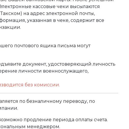
 Электронные кассовые чеки высылаются
акском) на адрес электронной почты,
формация, указанная в чеке, содержит все
нзакции.
ашего почтового ящика письма могут
редъявите документ, удостоверяющий личность
оверение личности военнослужащего,
изводится без комиссии.
ляется по безналичному переводу, по
мпании.
 Возможно продление периода оплаты счета.
рсональным менеджером.