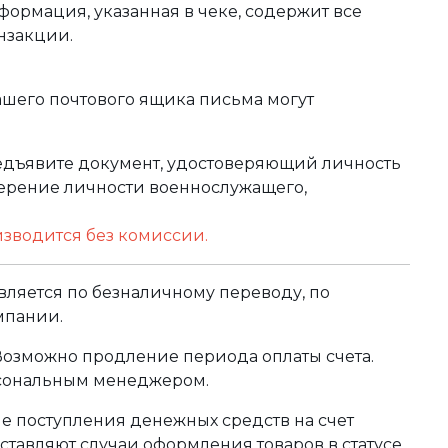
формация, указанная в чеке, содержит все
нзакции.
ашего почтового ящика письма могут
редъявите документ, удостоверяющий личность
оверение личности военнослужащего,
изводится без комиссии.
ляется по безналичному переводу, по
мпании.
 Возможно продление периода оплаты счета.
рсональным менеджером.
сле поступления денежных средств на счет
тавляют случаи оформления товаров в статусе