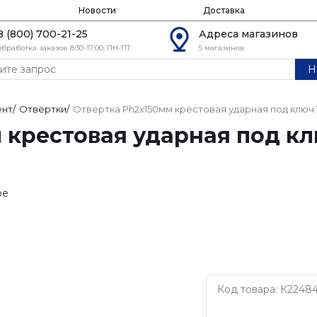
Новости
Доставка
8 (800) 700-21-25
Адреса магазинов
обработка заказов 8:30-17:00, ПН-ПТ
5 магазинов
Н
ент
/
Отвёртки
/
Отвертка Ph2х150мм крестовая ударная под ключ 
 крестовая ударная под кл
ое
Код товара: К2248