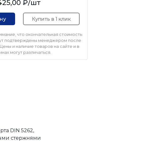
425,00 ₽
/шт
Купить в 1 клик
ину
мание, что окончательная стоимость
удут подтверждены менеджером после
Цены и наличие товаров на сайте и в
инах могут различаться.
та DIN 5262,
ными стержнями