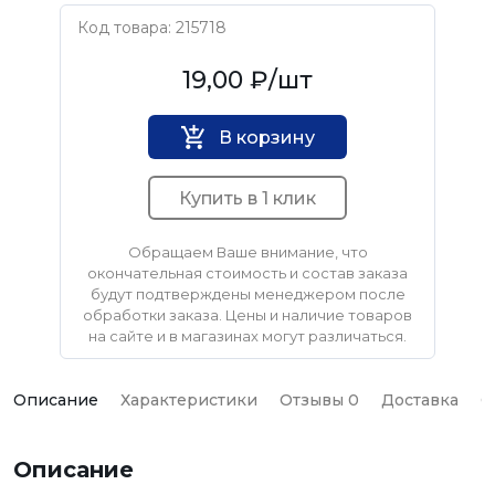
Код товара: 215718
Нет бренда
19,00 ₽
/шт
В корзину
Купить в 1 клик
Обращаем Ваше внимание, что
окончательная стоимость и состав заказа
будут подтверждены менеджером после
обработки заказа. Цены и наличие товаров
на сайте и в магазинах могут различаться.
Описание
Характеристики
Отзывы 0
Доставка
О
Описание