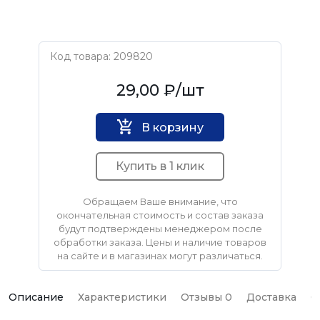
Код товара: 209820
Нет бренда
29,00 ₽
/шт
В корзину
Купить в 1 клик
Обращаем Ваше внимание, что
окончательная стоимость и состав заказа
будут подтверждены менеджером после
обработки заказа. Цены и наличие товаров
на сайте и в магазинах могут различаться.
Описание
Характеристики
Отзывы 0
Доставка
О