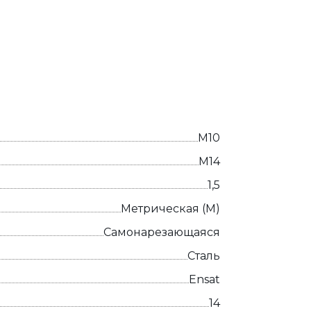
М10
М14
1,5
Метрическая (М)
Самонарезающаяся
Сталь
Ensat
14