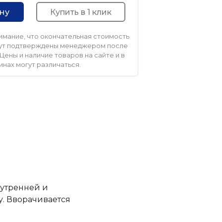
Купить в 1 клик
ину
мание, что окончательная стоимость
удут подтверждены менеджером после
Цены и наличие товаров на сайте и в
инах могут различаться.
нутренней и
у. Вворачивается