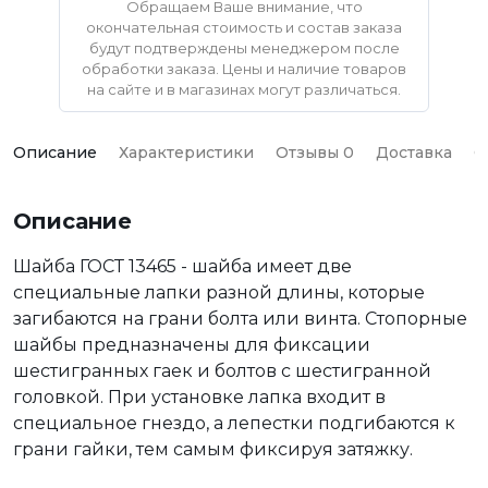
Обращаем Ваше внимание, что
окончательная стоимость и состав заказа
будут подтверждены менеджером после
обработки заказа. Цены и наличие товаров
на сайте и в магазинах могут различаться.
Описание
Характеристики
Отзывы 0
Доставка
О
Описание
Шайба ГОСТ 13465 - шайба имеет две
специальные лапки разной длины, которые
загибаются на грани болта или винта. Стопорные
шайбы предназначены для фиксации
шестигранных гаек и болтов с шестигранной
головкой. При установке лапка входит в
специальное гнездо, а лепестки подгибаются к
грани гайки, тем самым фиксируя затяжку.