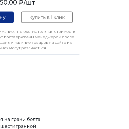
50,00 ₽
/шт
Купить в 1 клик
ину
мание, что окончательная стоимость
удут подтверждены менеджером после
Цены и наличие товаров на сайте и в
инах могут различаться.
я на грани болта
с шестигранной