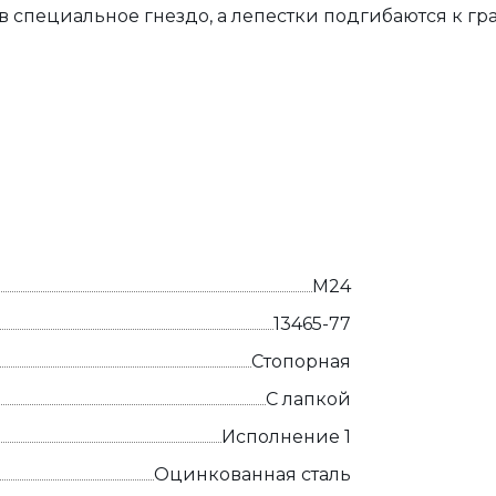
в специальное гнездо, а лепестки подгибаются к гр
М24
13465-77
Стопорная
С лапкой
Исполнение 1
Оцинкованная сталь