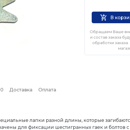
Нет бренда
В корз
Обращаем Ваше вни
и состав заказа б
обработки заказа. 
магаз
 0
Доставка
Оплата
пециальные лапки разной длины, которые загибаютс
начены для фиксации шестигранных гаек и болтов 